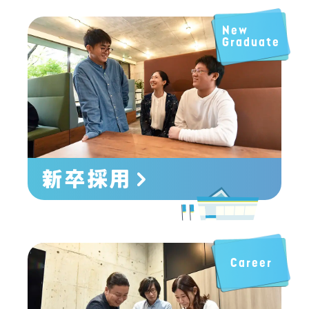
New
Graduate
新卒採用
Career