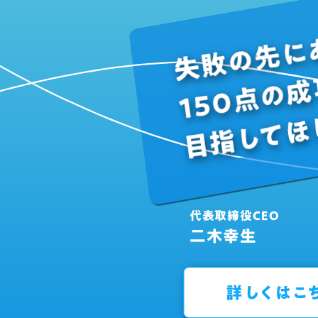
失敗の先に
150点の
目指してほ
代表取締役CEO
二木幸生
詳しくはこ